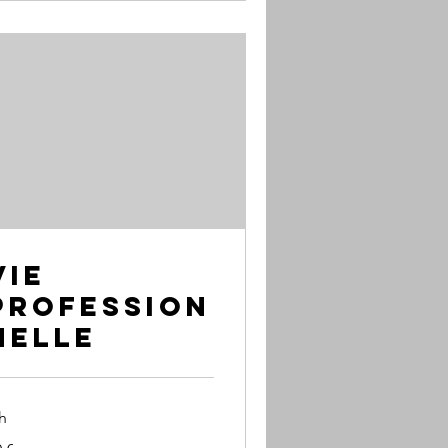
Vie
profession
nelle
h