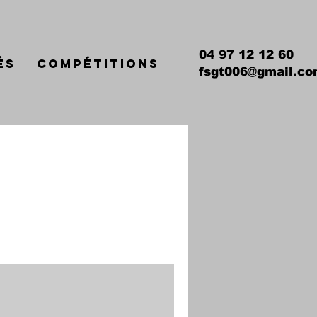
04 97 12 12 60
és
Compétitions
fsgt006@gmail.c