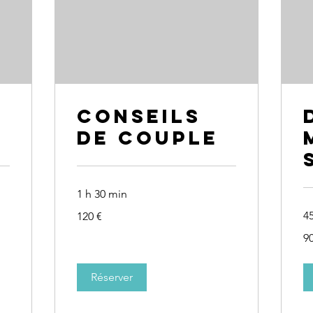
Conseils
de couple
1 h 30 min
120
4
120 €
euros
90
90
eu
Réserver