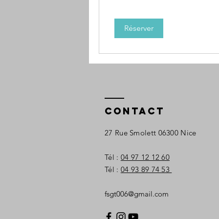
Réserver
Contact
27 Rue Smolett
06300 Nice
Tél :
04 97 12 12 60
Tél :
04 93 89 74 53
fsgt006@gmail.com