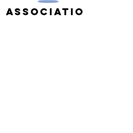
Associatio
n sospel
sport bien
être
Nom de la structure :
Association Sospel
Sport Bien Être
Nom et prénom du correspondant :
Loïc
BRANDA
Adresse mail :
loicbranda@hotmail.fr
Téléphone portable :
06 15 72 47 74
Adresse :
Salle l'Hirondelle 11 Bvd de
Verdun 06380 SOSPEL
Contact