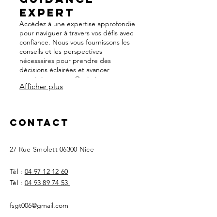
Expert
Accédez à une expertise approfondie
pour naviguer à travers vos défis avec
confiance. Nous vous fournissons les
conseils et les perspectives
nécessaires pour prendre des
décisions éclairées et avancer
stratégiquement. Optimisez vos
Afficher plus
résultats grâce à des
recommandations professionnelles et
ciblées.
Contact
27 Rue Smolett
06300 Nice
Tél :
04 97 12 12 60
Tél :
04 93 89 74 53
fsgt006@gmail.com