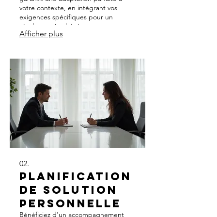
votre contexte, en intégrant vos
exigences spécifiques pour un
résultat optimal. Laissez-nous
Afficher plus
transformer vos idées en réalité avec
une approche dédiée et détaillée.
02.
Planification
de Solution
Personnelle
Bénéficiez d'un accompagnement