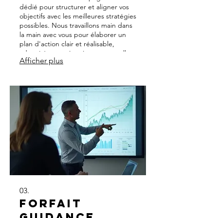
dédié pour structurer et aligner vos
objectifs avec les meilleures stratégies
possibles. Nous travaillons main dans
la main avec vous pour élaborer un
plan d'action clair et réalisable,
adapté à votre situation personnelle.
Afficher plus
Atteignez vos aspirations grâce à une
feuille de route pensée pour votre
succès.
03.
Forfait
Guidance