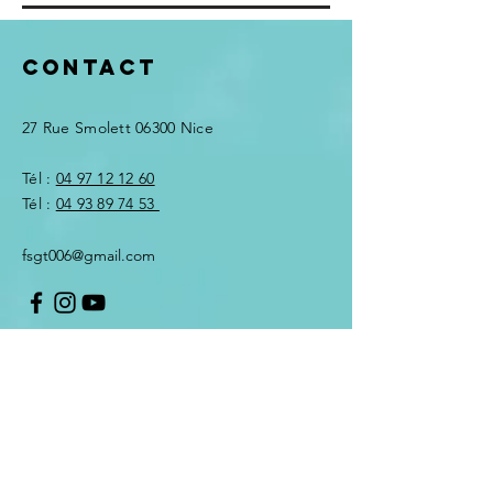
Contact
27 Rue Smolett
06300 Nice
Tél :
04 97 12 12 60
Tél :
04 93 89 74 53
fsgt006@gmail.com