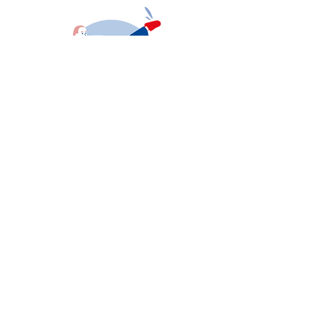
QI GONG
fsgt
Nom et prénom du correspondant :
DEGLOS Dominique
Téléphone portable :
06 61 32 24 08
Adresse :
27 rue Smolett
Contact