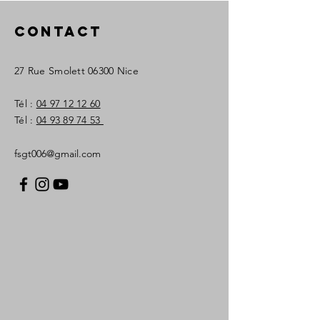
Contact
27 Rue Smolett
06300 Nice
Tél :
04 97 12 12 60
Tél :
04 93 89 74 53
fsgt006@gmail.com